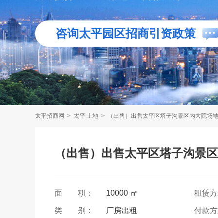
咨询太平园区招商引资政策
太平招商网
>
太平 土地
>
（出售）出售太平区塔子沟景区内大院场
（出售）出售太平区塔子沟景区
面 积：
10000 ㎡
租赁
类 别：
厂房出租
付款