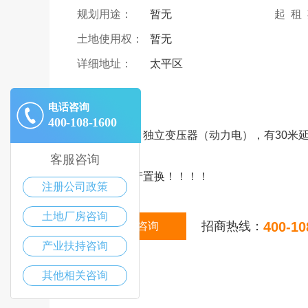
规划用途：
暂无
起 租
土地使用权：
暂无
详细地址：
太平区
|
描述
电话咨询
400-108-1600
大院，场地，独立变压器（动力电），有30米
等。
客服咨询
可用市内房产置换！！！！
注册公司政策
土地厂房咨询
招商热线：
400-10
在线咨询
产业扶持咨询
其他相关咨询