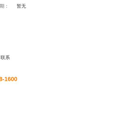
 期：
暂无
者联系
8-1600