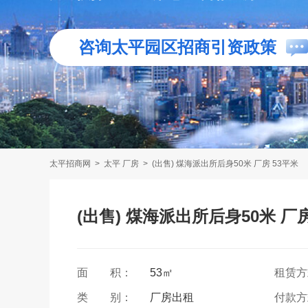
咨询太平园区招商引资政策
太平招商网
>
太平 厂房
>
(出售) 煤海派出所后身50米 厂房 53平米
(出售) 煤海派出所后身50米 厂房
面 积：
53㎡
租赁
类 别：
厂房出租
付款